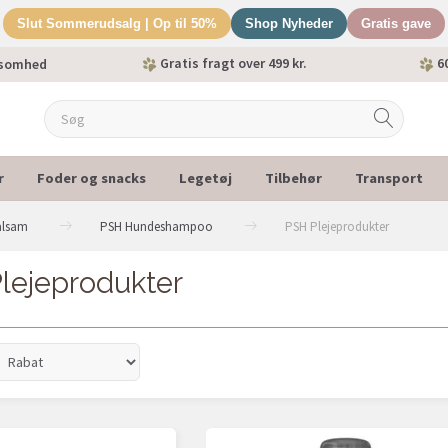
Slut Sommerudsalg | Op til 50%
Shop Nyheder
Gratis gave
Gratis fragt over 499 kr.
60
ksomhed
r
Foder og snacks
Legetøj
Tilbehør
Transport
alsam
PSH Hundeshampoo
PSH Plejeprodukter
lejeprodukter