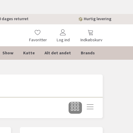
 dages returret
Hurtig levering
Favoritter
Log ind
Indkøbskurv
Show
Katte
Alt det andet
Brands