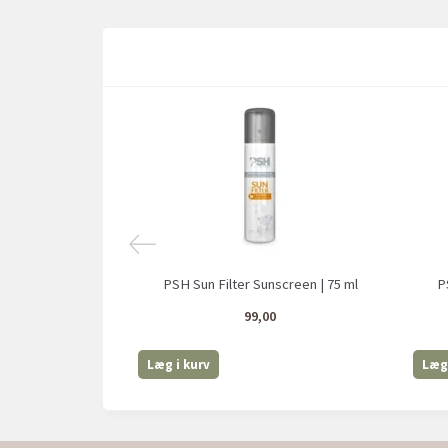
PSH Sun Filter Sunscreen | 75 ml
P
99,00
Læg i kurv
Læg 