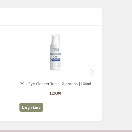
PSH Eye Cleaner Tonic, Øjenrens | 100ml
PSH Eye & Ear C
129,00
Læg i kurv
Læg i kurv