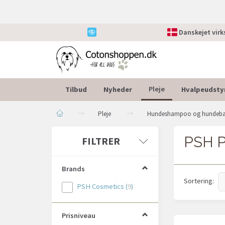
Danskejet vir
Tilbud
Nyheder
Hvalpeudsty
Pleje
Pleje
Hundeshampoo og hundeb
PSH P
Skifte
FILTRER
filter
Brands
Sortering:
PSH Cosmetics
(
9
)
Prisniveau