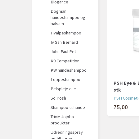
Biogance
Dogman
hundeshampoo og
balsam
Hvalpeshampoo
Iv San Bernard
John Paul Pet
K9 Competition
KW hundeshampoo
Loppeshampoo
PSH Eye & E
Pelspleje olie
stk
PSH Cosmeti
So Posh
75,00
Shampoo til hunde
Trixie Jojoba
produkter
Udredningsspray
og filtspray