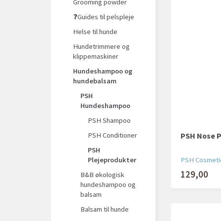
Grooming powder
❓Guides til pelspleje
Helse til hunde
Hundetrimmere og
klippemaskiner
Hundeshampoo og
hundebalsam
PSH
Hundeshampoo
PSH Shampoo
PSH Nose P
PSH Conditioner
PSH
PSH Cosmeti
Plejeprodukter
129,00
B&B økologisk
hundeshampoo og
balsam
Balsam til hunde