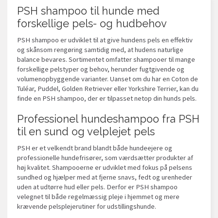
PSH shampoo til hunde med
forskellige pels- og hudbehov
PSH shampoo er udviklet til at give hundens pels en effektiv
og skånsom rengøring samtidig med, at hudens naturlige
balance bevares. Sortimentet omfatter shampooer til mange
forskellige pelstyper og behov, herunder fugtgivende og
volumenopbyggende varianter. Uanset om du har en Coton de
Tuléar, Puddel, Golden Retriever eller Yorkshire Terrier, kan du
finde en PSH shampoo, der er tilpasset netop din hunds pels.
Professionel hundeshampoo fra PSH
til en sund og velplejet pels
PSH er et velkendt brand blandt både hundeejere og
professionelle hundefrisører, som værdsætter produkter af
høj kvalitet. Shampooerne er udviklet med fokus på pelsens
sundhed og hjælper med at fjerne snavs, fedt og urenheder
uden at udtørre hud eller pels. Derfor er PSH shampoo
velegnet til både regelmæssig pleje i hjemmet og mere
krævende pelsplejerutiner for udstillingshunde.